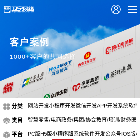
客户案例
1000+客户的共同选择
网站开发
小程序开发
微信开发
APP开发
系统软件
分类
智慧零售/电商
政务/集团/协会
教育/培训/财务
医院
类目
PC版
H5版
小程序版
系统软件开发
公众号
IOS版
A
平台