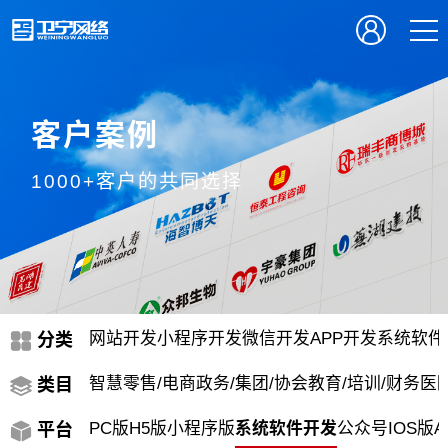
客户案例
1000+客户的共同选择
网站开发
小程序开发
微信开发
APP开发
系统软件
分类
智慧零售/电商
政务/集团/协会
教育/培训/财务
医院
类目
PC版
H5版
小程序版
系统软件开发
公众号
IOS版
A
平台