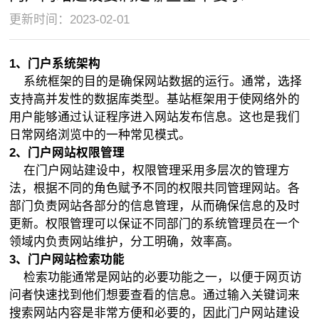
化
更新时间：2023-02-01
讲
堂
1
、
门户系统架构
网
系统框架的目的是确保网站数据的运行。通常，选择
支持高并发性的数据库类型。基站框架用于使网络外的
站
用户能够通过认证程序进入网站发布信息。这也是我们
开
日常网络浏览中的一种常见模式。
2
、
门户网站权限管理
发
在门户网站建设中，权限管理采用多层次的管理方
门
法，根据不同的角色赋予不同的权限共同管理网站。各
部门负责网站各部分的信息管理，从而确保信息的及时
户
以“创
更新。权限管理可以保证不同部门的系统管理员在一个
领域内负责网站维护，分工明确，效率高。
网
意
网
3、门户网站检索功能
站
色
站
你
检索功能通常是网站的必要功能之一，以便于网页访
问者快速找到他们想要查看的信息。通过输入关键词来
建
彩
改
了
网
搜索网站内容是非常方便和必要的，因此门户网站建设