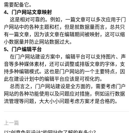
需要配备它。
设
设
版
解
站
电
4、门户网站文章映射
要
计”的
应
自
开
商
网
这是相对可靠的。例如，一篇文章可以多次应用于门
户网站中的各种主题和栏，但是就数据量而言，总共只
满
网
从
己
发
网
站
从
有一篇文章，因为该文章在编辑期间被映射，这可以缩
足
站
这
的
过
站
设
四
服
小数据量并防止网站数据过大。
5
、
门户编辑平台
哪
你
4
网
程
建
计
个
装
展
在门户网站建设方案中，编辑平台可以支持图片、声
音等多种媒体素材，还可以调整或排版文章的字体，支
些
了
点
站
怎
设
的
细
行
示
如
持多种编辑模式。这也是门户网站的一个主要特点，因
基
解
做
吗
么
关
隐
节
业
型
何
怎
此在建设计划中的编辑平台应该是可视化的。
总而言之，门户网站建设是全方面的，需要考虑门户
本
的
起
网
避
键
藏
出
C
网
更
样
企
网站的各种功能使用以及问题应对措施，例如运行数据
流管理等问题，大大小小问题考虑方案才是合格的。
要
有
站
免
常
菜
发
R
站
新
从
业
网
求
多
改
走
见
单
一
M
如
高
细
网
站
五
上一篇
少？
版
弯
的
可
定
是
何
质
节
站
的
个
合
以“创意色彩设计”的网站你了解的有多少？