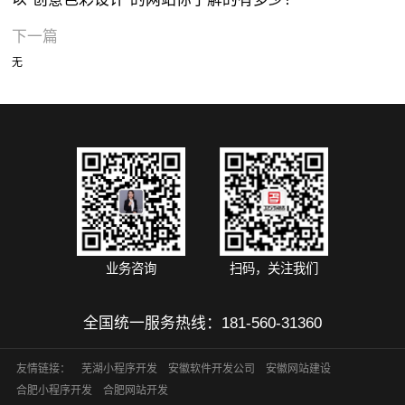
的
路
几
以
能
什
制
量
做
建
规
不
肥
网
下一篇
几
种
很
做
么
作
的
好
设
划
利
网
站
三
无
点
问
好
一
意
才
网
营
要
要
于
站
建
个
建
要
题
的
个
思
能
站
销
知
注
用
建
设
方
设
合
小
素
为
好
发
内
型
道
重
户
设
为
法
网
肥
程
网
的
挥
容，
网
的
哪
体
四
什
增
站
网
序
站
营
它
提
站
的
些
验
步
么
加
的
站
开
业务咨询
扫码，关注我们
带
销
的
升
改
因
的
走，
要
网
服
建
发
来
型
价
网
版
素？
网
步
选
站
务
设
全国统一服务热线：
181-560-31360
微
小
更
网
值
站
注
页
步
择
的
器
如
信
友情链接：
芜湖小程序开发
安徽软件开发公司
安徽网站建设
程
医
好
站
流
意
设
关
使
权
选
何
合肥小程序开发
合肥网站开发